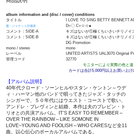
商品説明
album information and (disc / cover) conditions
タイトル
I LOVE TO SING BETTY BENNETT A
D=〇 C=☆☆●
盤・ジャケット評価表
コメント：SIDE-A
キズはないが①極くちいさいチ
コメント：SIDE-B
キズはないが①極くちいさいチ
DG Promotion
mono / stereo
mono
レーベル
UNITED ARTISTS UAL3070 Origina
管理コード
32770
モニターにより実際の色と違
カードは合計5,000円以上お買い上
【アルバム説明】
40年代クロード・ソーンヒルやスタン・ケントン～ウデ
ィ・ハーマン他のバンドで唄ってきたジャズ・タッチの
シンガーで、５０年代にはウエスト・コーストで歌い、
アンドレ・プレヴィンと結婚、本作は夫のプレビン・ト
リオとの共演アルバム。IT’S EASY TO REMEMBER～
OVER THE RAINBOW～LIKE SOMONE IN
LOVE~YOUNG AND FOOLISH～WHO CARESなど全11
曲。以心伝心のボーカルアルバムである。