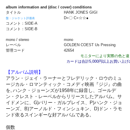
album information and (disc / cover) conditions
タイトル
HANK JONES GIGI
D=〇 C=☆☆●
盤・ジャケット評価表
コメント：SIDE-A
コメント：SIDE-B
mono / stereo
mono
レーベル
GOLDEN COEST Us Pressin
管理コード
42654
モニターにより実際の色と違
カードは合計5,000円以上お買い上
【アルバム説明】
アラン・ジェイ・ラーナーとフレデリック・ロウのミュ
ージカル・ロマンティック・コメディ映画『ジジ』の曲
を, ハンク・ジョーンズが1958年に録音し、ゴールデ
ン・クレスト・レーベルからリリースしたアルバム。サ
イドメンに、G)バリー・ガルブレイス、P)ハンク・ジョ
ーンズ、B)アーノルド・フィンシュキン、D)ドン・ラモ
ンド依るスインギーな好アルバムである。
個数