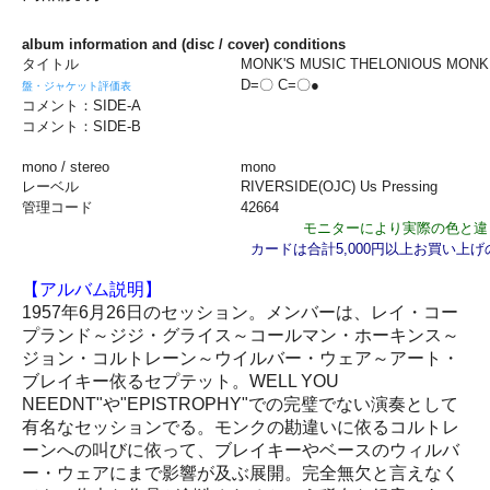
album information and (disc / cover) conditions
タイトル
MONK'S MUSIC THELONIOUS MONK
D=〇 C=〇●
盤・ジャケット評価表
コメント：SIDE-A
コメント：SIDE-B
mono / stereo
mono
レーベル
RIVERSIDE(OJC) Us Pressin
管理コード
42664
モニターにより実際の色と違
カードは合計5,000円以上お買い上
【アルバム説明】
1957年6月26日のセッション。メンバーは、レイ・コー
プランド～ジジ・グライス～コールマン・ホーキンス～
ジョン・コルトレーン～ウイルバー・ウェア～アート・
ブレイキー依るセプテット。WELL YOU
NEEDNT"や"EPISTROPHY"での完璧でない演奏として
有名なセッションでる。モンクの勘違いに依るコルトレ
ーンへの叫びに依って、ブレイキーやベースのウィルバ
ー・ウェアにまで影響が及ぶ展開。完全無欠と言えなく