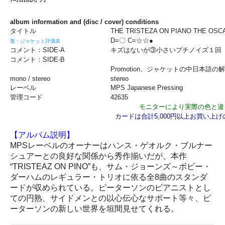
album information and (disc / cover) conditions
タイトル
THE TRISTEZA ON PIANO THE OSC
D=〇 C=☆☆●
盤・ジャケット評価表
コメント：SIDE-A
キズはないが③小さいプチ
コメント：SIDE-B
Promotion、ジャケットの中日本
mono / stereo
stereo
レーベル
MPS Japanese Pressing
管理コード
42635
モニターにより実際の色と違
カードは合計5,000円以上お買い上
【アルバム説明】
MPSレーベルのオーナーはハンス・ゲオルク・ブルナー
シュアーとの良好な関係から秀作揃いだが、本作
“TRISTEAZ ON PINO”も、サム・ジョーンズ～ボビー・
ダーハムのレギュラー・トリオに依る全8曲のスタンダ
ードが収められている。ピーターソンのピアニストとし
ての円熟、サイドメンとの以心伝心なサポート等々、ピ
ーターソンの新しい世界を垣間見せてくれる。