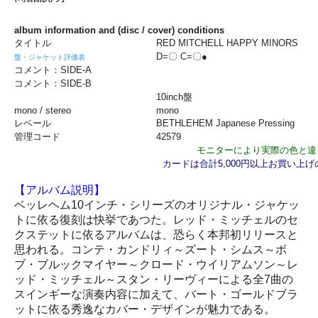
album information and (disc / cover) conditions
タイトル
RED MITCHELL HAPPY MINORS
D=〇 C=〇●
盤・ジャケット評価表
コメント：SIDE-A
コメント：SIDE-B
10inch盤
mono / stereo
mono
レベール
BETHLEHEM Japanese Pressing
管理コード
42579
モニターにより実際の色と違
カードは合計5,000円以上お買い上
【アルバム説明】
ベッレヘム10インチ・シリーズのオリジナル・ジャケッ
トに依る復刻は快挙であつた。レッド・ミッチェルのセ
クステットに依るアルバムは、恐らく本邦初リリースと
思われる。コンテ・カンドリィ～ズート・シムス～ボ
ブ・ブルックマイヤー～クロード・ウイリアムソン～レ
ッド・ミッチェル～スタン・リーヴィーによる全7曲の
スインギーな演奏内容に加えて、バート・ゴールドブラ
ットに依る秀逸なカバー・デザインが魅力である。