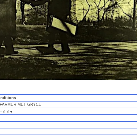
onditions
 FARMER MET GRYCE
C=☆☆●