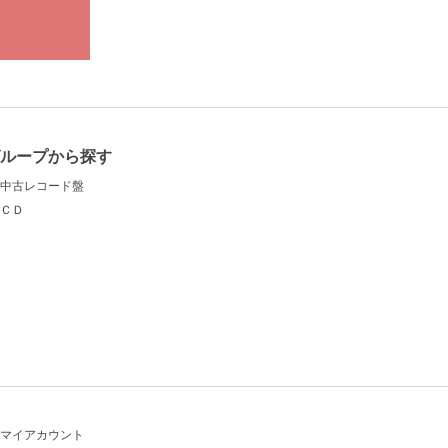
グループから探す
中古レコード盤
ＣＤ
マイアカウント