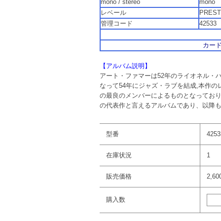
mono / stereo
mo
レベール
PREST
管理コード
42
カード
【アルバム説明】
アート・ファマーは52年のライオネル・
なって54年にジャズ・ラブを結成,本作
の最良のメンバーによるものとなっており
の代表作と言えるアルバムであり、以降
型番
4253
在庫状況
1
販売価格
2,6
購入数