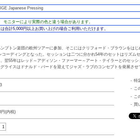
no
IGE Japanese Pressing
533
モニターにより実際の色と違う場合があります。
は合計5,000円以上お買い上げの場合ご利用いただけます。
ハンプトン楽団の欧州ツアーに参加、そこにはクリフォード・ブラウンをはじ
のレコーディングとなった。セッションは二つに分かれ54年のセットはリズム
、翌55年はレッド～アディソン・ファーマー～アート・テイラーとのセッシ
もグライスはドナルド・バードを迎えてジャズ・ラブのコンセプトを発展させ
特
3
こ
こ
買
00円(内税)