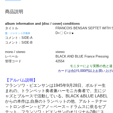
商品説明
album information and (disc / cover) conditions
タイトル
FRANCOIS BENSAN SEPTET WITH 
D=〇 C=☆●
盤・ジャケット評価表
コメント：SIDE-A
コメント：SIDE-B
mono / stereo
stereo
レベール
BLACK AND BLUE France Pressing
管理コード
42554
モニターにより実際の色と違
カードは合計5,000円以上お買い上
【アルバム説明】
フランソワ・ビエンサンは1945年9月28日、ボルドー生
まれの、トランペット奏者兼ハーモニカ奏者で、主にジ
ャズとブルースで活動している。BLACK &BLUE LABEL
からの本作は,自身のトランペットの他、アルト～テナー
～トロンボーン～ピアノ～ベース～ドラムスに依るセプ
テット。フランソワ・ビエンサンのオリジナル7曲にス