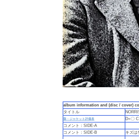
album information and (disc / cover) c
タイトル
NORRI
D=〇 
盤・ジャケット評価表
コメント：SIDE-A
コメント：SIDE-B
キズ