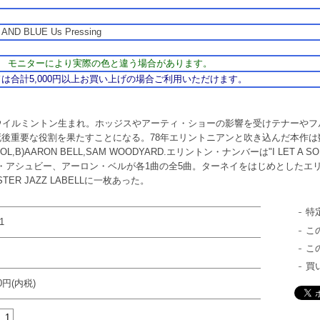
reo
K AND BLUE Us Pressing
521
モニターにより実際の色と違う場合があります。
は合計5,000円以上お買い上げの場合ご利用いただけます。
州ウイルミントン生まれ。ホッジスやアーティ・ショーの影響を受けテナーやフ
死後重要な役割を果たすことになる。78年エリントニアンと吹き込んだ本作
OL,B)AARON BELL,SAM WOODYARD.エリントン・ナンバーは"I LET A SO
・アシュビー、アーロン・ベルが各1曲の全5曲。ターネイをはじめとしたエ
R JAZZ LABELLに一枚あった。
特
1
こ
こ
買
00円(内税)