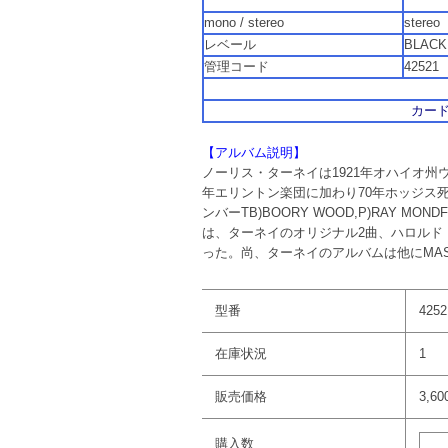
mono / stereo
ste
レベール
BLAC
管理コード
42
カード
【アルバム説明】
ノーリス・ターネイは1921年オハイオ
年エリントン楽団に加わり70年ホッジス
ンバーTB)BOORY WOOD,P)RAY MONDF
は、ターネイのオリジナル2曲、ハロルド
った。尚、ターネイのアルバムは他にMASTE
型番
4252
在庫状況
1
販売価格
3,6
購入数