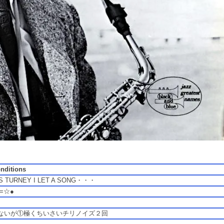
onditions
S TURNEY I LET A SONG・・・
C=☆●
はないが①極くちいさいチリノイズ２回