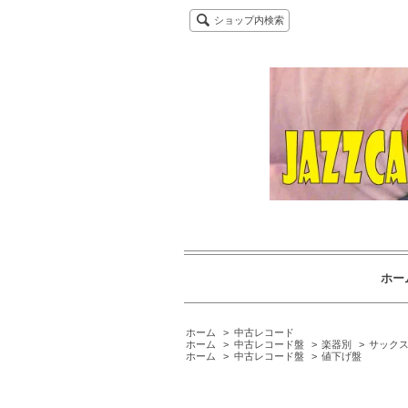
ショップ内検索
ホー
ホーム
>
中古レコード
ホーム
>
中古レコード盤
>
楽器別
>
サックス
ホーム
>
中古レコード盤
>
値下げ盤