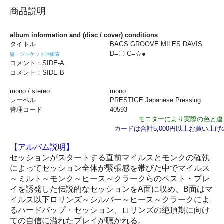
商品説明
album information and (disc / cover) conditions
タイトル
BAGS GROOVE MILES DAVIS
D=〇 C=☆●
盤・ジャケット評価表
コメント：SIDE-A
コメント：SIDE-B
mono / stereo
mono
レーベル
PRESTIGE Japanese Pressing
管理コード
40593
モニターにより実際の色と違
カードは合計5,000円以上お買い上
【アルバム説明】
セッションがスタートする直前マイルスとモンクの確執
によってセッション全体が緊張感を帯びた中でマイルス
～ミルト～モンク～ヒース～クラークらのベスト・プレ
イを誘発した伝説的なセッションをA面に収め、B面はマ
イルス以下ロリンズ～シルバー～ヒース～クラークによ
るハードバップ・セッション、ロリンズの絶頂期に向け
ての自信に溢れたプレイが聴かれる。