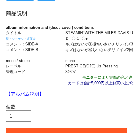
商品説明
album information and (disc / cover) conditions
タイトル
STEAMIN' WITH THE MILES DAVIS 
Ｄ=〇 C=〇●
盤・ジャケット評価表
コメント：SIDE-A
キズはないが①極ちいさいチリノイズ
コメント：SIDE-B
キズはないが極ちいさいチリノイズ2
mono / stereo
mono
レーベル
PRESTIGE(OJC) Us Pressing
管理コード
34697
モニターにより実際の色と違
カードは合計5,000円以上お買い上
【アルバム説明】
個数