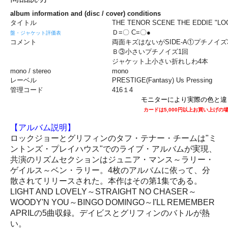
album information and (disc / cover) conditions
タイトル
THE TENOR SCENE THE EDDIE "LO
Ｄ=〇 C=〇●
盤・ジャケット評価表
コメント
両面キズはないがSIDE-A①プチノイズ
Ｂ③小さいプチノイズ1回
ジャケット上小さい折れしわ4本
mono / stereo
mono
レーベル
PRESTIGE(Fantasy) Us Pressing
管理コード
416１4
モニターにより実際の色と違
カードは5,000円以上お買い上げの
【アルバム説明】
ロックジョーとグリフィンのタフ・テナー・チームは"ミ
ントンズ・プレイハウス"でのライブ・アルバムが実現、
共演のリズムセクションはジュニア・マンス～ラリー・
ゲイルス～ベン・ラリー。4枚のアルバムに依って、分
散されてリリースされた。本作はその第1集である。
LIGHT AND LOVELY～STRAIGHT NO CHASER～
WOODY'N YOU～BINGO DOMINGO～I'LL REMEMBER
APRILの5曲収録。デイビスとグリフィンのバトルが熱
い。