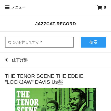
0
メニュー
JAZZCAT-RECORD
検索
値下げ盤
THE TENOR SCENE THE EDDIE
"LOCKJAW" DAVIS Us盤