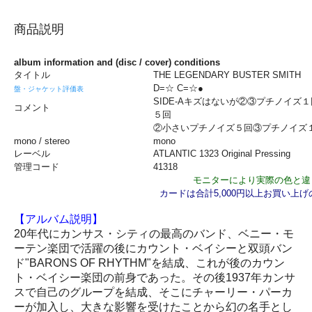
商品説明
album information and (disc / cover) conditions
タイトル
THE LEGENDARY BUSTER SMITH
D=☆ C=☆●
盤・ジャケット評価表
SIDE-Aキズはないが②③プチノイ
コメント
５回
②小さいプチノイズ５回③プチノイズ
mono / stereo
mono
レーベル
ATLANTIC 1323 Original Pressing
管理コード
41318
モニターにより実際の色と違
カードは合計5,000円以上お買い上
【アルバム説明】
20年代にカンサス・シティの最高のバンド、ベニー・モ
ーテン楽団で活躍の後にカウント・ベイシーと双頭バン
ド"BARONS OF RHYTHM"を結成、これが後のカウン
ト・ベイシー楽団の前身であった。その後1937年カンサ
スで自己のグループを結成、そこにチャーリー・パーカ
ーが加入し、大きな影響を受けたことから幻の名手とし