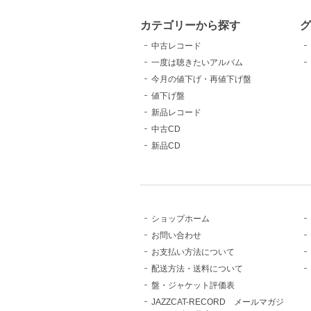
カテゴリーから探す
中古レコード
一度は聴きたいアルバム
今月の値下げ・再値下げ盤
値下げ盤
新品レコード
中古CD
新品CD
ショップホーム
お問い合わせ
お支払い方法について
配送方法・送料について
盤・ジャケット評価表
JAZZCAT-RECORD メールマガジ