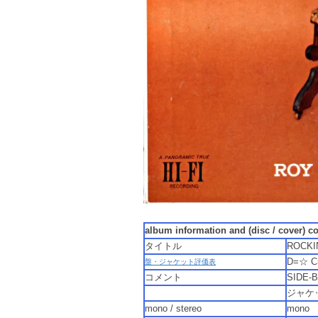
album information and (disc / cover) c
タイトル
ROCKI
D=☆ 
盤・ジャケット評価表
コメント
SID
ジャケ
mono / stereo
mono