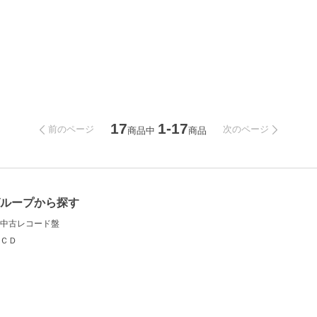
17
1-17
前のページ
次のページ
商品中
商品
グループから探す
中古レコード盤
ＣＤ