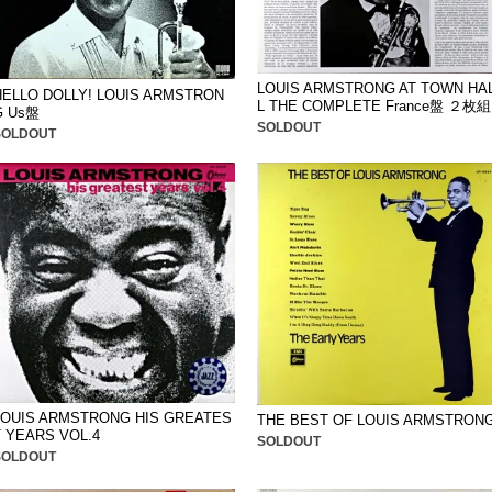
LOUIS ARMSTRONG AT TOWN HA
HELLO DOLLY! LOUIS ARMSTRON
L THE COMPLETE France盤 ２枚組
G Us盤
SOLDOUT
SOLDOUT
LOUIS ARMSTRONG HIS GREATES
THE BEST OF LOUIS ARMSTRON
T YEARS VOL.4
SOLDOUT
SOLDOUT