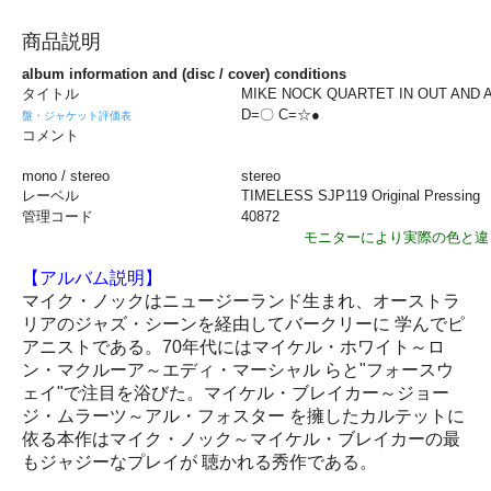
商品説明
album information and (disc / cover) conditions
タイトル
MIKE NOCK QUARTET IN OUT AND
D=〇 C=☆●
盤・ジャケット評価表
コメント
mono / stereo
stereo
レーベル
TIMELESS SJP119 Original Pressing
管理コード
40872
モニターにより実際の色と違
【アルバム説明】
マイク・ノックはニュージーランド生まれ、オーストラ
リアのジャズ・シーンを経由してバークリーに 学んでピ
アニストである。70年代にはマイケル・ホワイト～ロ
ン・マクルーア～エディ・マーシャル らと"フォースウ
ェイ"で注目を浴びた。マイケル・ブレイカー～ジョー
ジ・ムラーツ～アル・フォスター を擁したカルテットに
依る本作はマイク・ノック～マイケル・ブレイカーの最
もジャジーなプレイが 聴かれる秀作である。